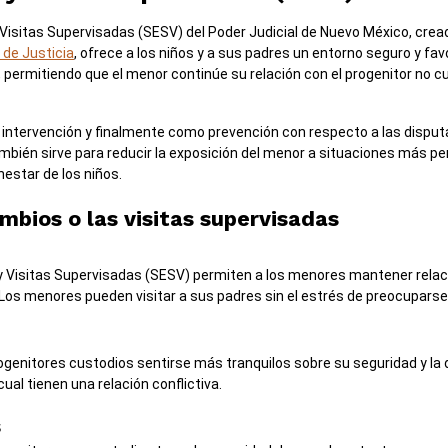
Visitas Supervisadas (SESV) del Poder Judicial de Nuevo México, crea
 de Justicia
, ofrece a los niños y a sus padres un entorno seguro y favo
, permitiendo que el menor continúe su relación con el progenitor no c
 intervención y finalmente como prevención con respecto a las disput
ambién sirve para reducir la exposición del menor a situaciones más pe
nestar de los niños.
mbios o las visitas supervisadas
 y Visitas Supervisadas (SESV) permiten a los menores mantener rela
Los menores pueden visitar a sus padres sin el estrés de preocuparse 
ogenitores custodios sentirse más tranquilos sobre su seguridad y la
ual tienen una relación conflictiva.
s