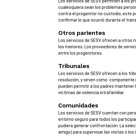
Los servicios de SESV permiten a los pr
cualesquiera sean los problemas person
contra el progenitor no custodio, este 
confirmar lo que ocurrió durante el trans
Otros parientes
Los servicios de SESV ofrecen a otros m
los menores. Los proveedores de servicio
entre los progenitores.
Tribunales
Los servicios de SESV ofrecen a los tri
resolución, y sirven como componente im
pueden permitir a los padres mantener la
víctimas de violencia intrafamiliar.
Comunidades
Los servicios de SESV cuentan con perso
entorno seguro para todos los participa
pudiera generar confrontación. La selec
amigo) para supervisar las visitas o lo