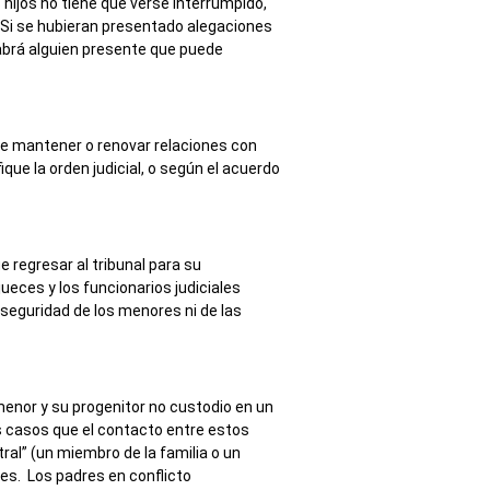
hijos no tiene que verse interrumpido,
 Si se hubieran presentado alegaciones
habrá alguien presente que puede
 de mantener o renovar relaciones con
que la orden judicial, o según el acuerdo
 regresar al tribunal para su
eces y los funcionarios judiciales
a seguridad de los menores ni de las
menor y su progenitor no custodio en un
os casos que el contacto entre estos
ral” (un miembro de la familia o un
tes. Los padres en conflicto