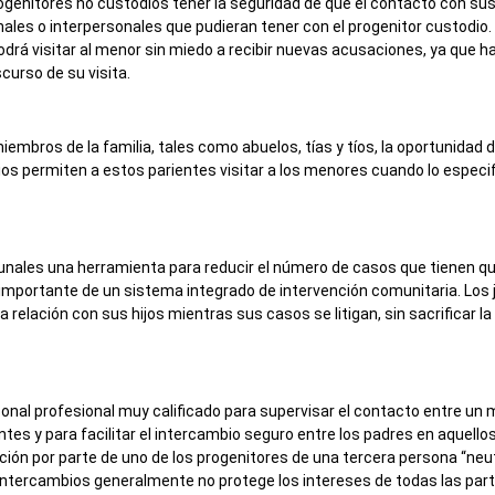
ogenitores no custodios tener la seguridad de que el contacto con sus 
ales o interpersonales que pudieran tener con el progenitor custodio.
podrá visitar al menor sin miedo a recibir nuevas acusaciones, ya que 
curso de su visita.
iembros de la familia, tales como abuelos, tías y tíos, la oportunidad
s permiten a estos parientes visitar a los menores cuando lo especifi
bunales una herramienta para reducir el número de casos que tienen que
portante de un sistema integrado de intervención comunitaria. Los ju
 relación con sus hijos mientras sus casos se litigan, sin sacrificar l
nal profesional muy calificado para supervisar el contacto entre un 
ntes y para facilitar el intercambio seguro entre los padres en aquell
ción por parte de uno de los progenitores de una tercera persona “neut
s intercambios generalmente no protege los intereses de todas las par