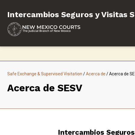
Saltar
al
Intercambios Seguros y Visitas 
contenido
Safe Exchange & Supervised Visitation
/
Acerca de
/
Acerca de S
Acerca de SESV
Intercambios Seguros