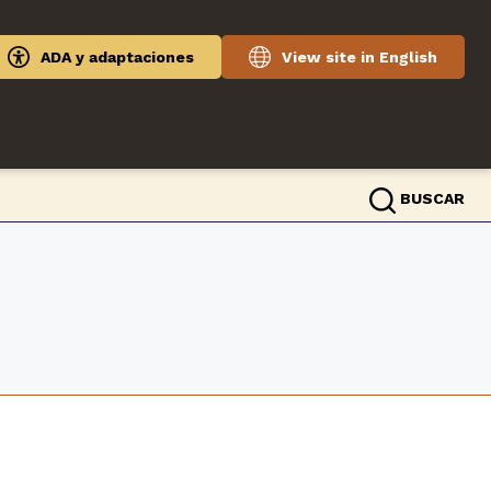
ADA y adaptaciones
View site in English
BUSCAR